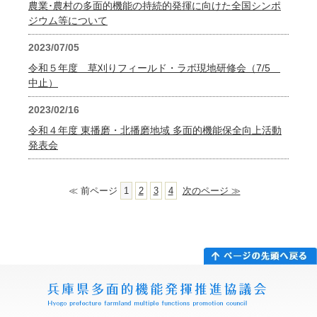
農業･農村の多面的機能の持続的発揮に向けた全国シンポ
ジウム等について
2023/07/05
令和５年度 草刈りフィールド・ラボ現地研修会（7/5
中止）
2023/02/16
令和４年度 東播磨・北播磨地域 多面的機能保全向上活動
発表会
≪ 前ページ
1
2
3
4
次のページ ≫