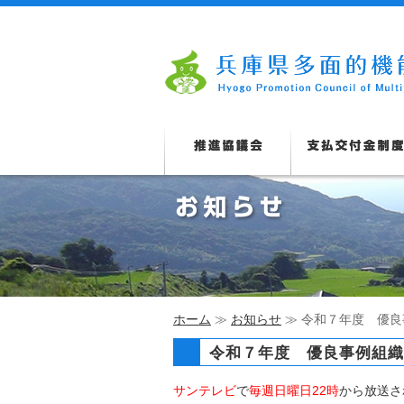
ホーム
≫
お知らせ
≫ 令和７年度 優
令和７年度 優良事例組織
サンテレビ
で
毎週日曜日22時
から放送さ