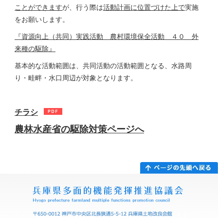
ことができます
が、行う際は
活動計画に位置づけた上で
実施
をお願いします。
『資源向上（共同）実践活動 農村環境保全活動 ４０ 外
来種の駆除』
基本的な活動範囲は、共同活動の活動範囲となる、水路周
り・畦畔・水口周辺が対象となります。
チラシ
農林水産省の駆除対策ページへ