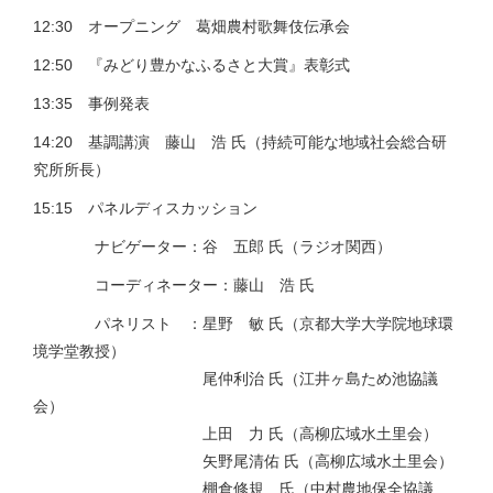
12:30 オープニング 葛畑農村歌舞伎伝承会
12:50 『みどり豊かなふるさと大賞』表彰式
13:35 事例発表
14:20 基調講演 藤山 浩 氏（持続可能な地域社会総合研
究所所長）
15:15 パネルディスカッション
ナビゲーター：谷 五郎 氏（ラジオ関西）
コーディネーター：藤山 浩 氏
パネリスト ：星野 敏 氏（京都大学大学院地球環
境学堂教授）
尾仲利治 氏（江井ヶ島ため池協議
会）
上田 力 氏（高柳広域水土里会）
矢野尾清佑 氏（高柳広域水土里会）
棚倉修規 氏（中村農地保全協議