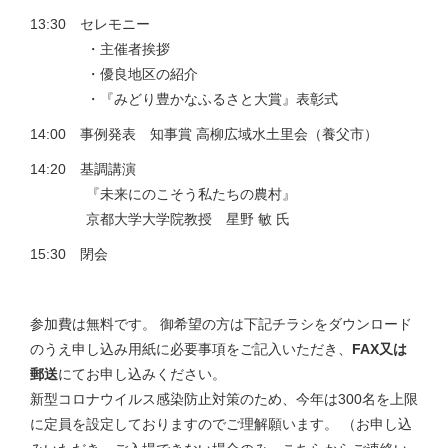
13:30 セレモニー
・主催者挨拶
・優良地区の紹介
・『みどり豊かなふるさと大賞』表彰式
14:00 事例発表 知事賞 高柳広域水土里会（養父市）
14:20 基調講演
『未来にのこそう私たちの農村』
京都大学大学院教授 星野 敏 氏
15:30 閉会
参加費は無料です。 御希望の方は下記チラシをダウンロード
のうえ申し込み用紙に必要事項をご記入いただき、
FAX又は
郵送
にてお申し込みください。
新型コロナウイルス感染防止対策のため、今年は300名を上限
に定員を設定しておりますのでご理解願います。 （お申し込